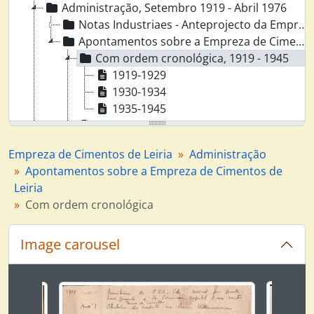
Administração, Setembro 1919 - Abril 1976
Notas Industriaes - Anteprojecto da Empreza, 1918 - 1919
Apontamentos sobre a Empreza de Cimentos de Leiria, 1919-1971
Com ordem cronológica, 1919 - 1945
1919-1929
1930-1934
1935-1945
Caderno I - 1ª Parte, 1919 - 1932
Caderno I - 2ª parte, 1919 - 1932
Empreza de Cimentos de Leiria
Administração
Caderno I - 3ª parte, 1919 - 1932
Apontamentos sobre a Empreza de Cimentos de
Caderno I - 4ª parte, 1919 - 1932
Leiria
Caderno I - 5ª parte, 1919 - 1932
Com ordem cronológica
Caderno II - 1ª parte, 1931 - 1938
Caderno II - 2ª parte, 1931 - 1938
Image carousel
Caderno II - 3ª parte, 1931 - 1938
Caderno II - 4ª parte, 1931 - 1938
Caderno III - 1ª parte, 1937 - 1944
Changing the current slide of this carousel will chan
Caderno III - 2ª parte, 1937 - 1944
Caderno III - 3ª parte, 1937 - 1944