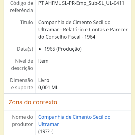
Companhia de Cimento Secil do Ultramar - Actas [Conselho de Administração], 1968 - 1971
Código de
PT AHFML SL-PR-Emp_Sub-SL_UL-6411
Companhia de Cimento Secil do Ultramar - Actas [Conselho de Administração], 1972 - 1975
referência
Companhia de Cimento Secil do Ultramar - Relatório e Contas e Parecer do Conselho Fiscal - 1956, 1957
Título
Companhia de Cimento Secil do
Companhia de Cimento Secil do Ultramar - Relatório e Contas e Parecer do Conselho Fiscal - 1957, 1958
Ultramar - Relatório e Contas e Parecer
Companhia de Cimento Secil do Ultramar - Relatório e Contas e Parecer do Conselho Fiscal - 1958, 1959
do Conselho Fiscal - 1964
Companhia de Cimento Secil do Ultramar - Relatório e Contas e Parecer do Conselho Fiscal - 1959, 1960
Companhia de Cimento Secil do Ultramar - Relatório e Contas e Parecer do Conselho Fiscal - 1960, 1961
Data(s)
1965 (Produção)
Companhia de Cimento Secil do Ultramar - Relatório e Contas e Parecer do Conselho Fiscal - 1961, 1962
Companhia de Cimento Secil do Ultramar - Relatório e Contas e Parecer do Conselho Fiscal - 1962, 1963
Nível de
Item
Companhia de Cimento Secil do Ultramar - Relatório e Contas e Parecer do Conselho Fiscal - 1963, 1964
descrição
Companhia de Cimento Secil do Ultramar - Relatório e Contas e Parecer do Conselho Fiscal - 1964, 1965
Dimensão
Livro
Companhia de Cimento Secil do Ultramar - Relatório e Contas e Parecer do Conselho Fiscal - 1965, 1966
e suporte
0,001 ML
Companhia de Cimento Secil do Ultramar - Relatório e Contas e Parecer do Conselho Fiscal - 1966, 1967
Companhia de Cimento Secil do Ultramar - Relatório e Contas e Parecer do Conselho Fiscal - 1967, 1968
Zona do contexto
Companhia de Cimento Secil do Ultramar - Relatório e Contas e Parecer do Conselho Fiscal - 1968, 1969
Companhia de Cimento Secil do Ultramar - Relatório e Contas e Parecer do Conselho Fiscal - 1969, 1970
Nome do
Companhia de Cimento Secil do
Companhia de Cimento Secil do Ultramar - Relatório e Contas e Parecer do Conselho Fiscal - 1970, 1971
produtor
Ultramar
Companhia de Cimento Secil do Ultramar - Relatório e Contas e Parecer do Conselho Fiscal - 1971, 1972
(19?? -)
Companhia de Cimento Secil do Ultramar - Relatório e Contas e Parecer do Conselho Fiscal - 1972, 1973