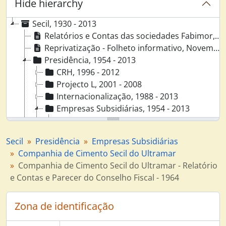
Hide hierarchy
Secil, 1930 - 2013
Relatórios e Contas das sociedades Fabimor, Dyrup, Secil Marítima, 1963 - 1973
Reprivatização - Folheto informativo, Novembro 1992
Presidência, 1954 - 2013
CRH, 1996 - 2012
Projecto L, 2001 - 2008
Internacionalização, 1988 - 2013
Empresas Subsidiárias, 1954 - 2013
Secil Marítima, 1963 - 1986
Companhia de Cimento Secil do Ultramar, 1954 - 2013
Secil
Presidência
Empresas Subsidiárias
Companhia de Cimento Secil do Ultramar - Actas Conselho Fiscal, Outubro 1954 - Março 1965
Companhia de Cimento Secil do Ultramar
Companhia de Cimento Secil do Ultramar - Actas Conselho de Administração (Livro nº 1), Maio 1954 - Dezembro 1962
Companhia de Cimento Secil do Ultramar - Relatório
Companhia de Cimento Secil do Ultramar - Actas Conselho de Administração (Livro nº 2), Dezembro 1962 - Abril 1965
e Contas e Parecer do Conselho Fiscal - 1964
Companhia de Cimento Secil do Ultramar - Actas Assembleia Geral, Maio 1954 - Março 1964
Companhia de Cimento Secil do Ultramar - Actas [Conselho de Administração], 1965 - 1967
Zona de identificação
Companhia de Cimento Secil do Ultramar - Corpos Gerentes, 1975 - 1978
Companhia de Cimento Secil do Ultramar - Relatório e Contas e Parecer do Conselho Fiscal - 1955, 1956