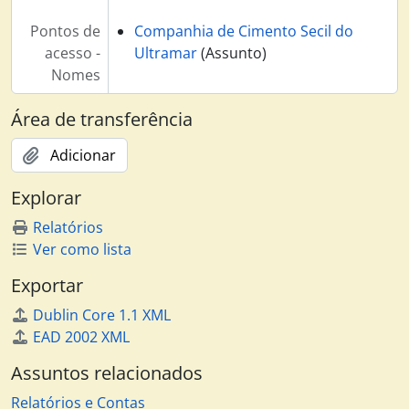
Secil Martingança, 1994 - 2009
Pontos de
Companhia de Cimento Secil do
Associação Técnica da Indústria do Cimento, 1995 - 2012
acesso -
Ultramar
(Assunto)
Projecto Ypsilon, 2000 - 2001
Nomes
Desenvolvimento Sustentável, 1994 - 2011
Emissões de Co2, 2000 - 2009
Área de transferência
Cembureau, 2002 - 2010
Secil/Cmp - Pareceres e Estudos Técnicos, n.d.
Adicionar
Certificação Ambiental da fábrica Secil Outão, 1998 - 1999
Explorar
Siroc (Projecto Roac), 1995 - 1996
Fundos de Pensões, 1992 - 2002
Relatórios
Estudos Vários, 1992 - 2010
Ver como lista
Contabilidade, 1976 - 2002
Exportar
Projecto Cimento Branco, 2002
Seminários e Conferências, 1996 - 2004
Dublin Core 1.1 XML
Processos Judiciais, 1991 - 2001
EAD 2002 XML
Programa Formação de Quadros - Relatório 1ª Acção, Agosto 2008
Assuntos relacionados
Obrigações grupadas Secil/CMP - Prospecto de Admissão à cotação no segundo mercado da Bolsa de Valores de Lisboa, Agosto 2005
Departamento de Comunicação Institucional, 1932 - 2013
Relatórios e Contas