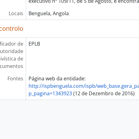
executivo nº 109/11, de 5 de Agosto, e encontra
Locais
Benguela, Angola
controlo
ificador de
EPLB
utoridade
ivística de
cumentos
Fontes
Página web da entidade:
http://ispbenguela.com/ispb/web_base.gera_p
p_pagina=1343923
(12 de Dezembro de 2016)