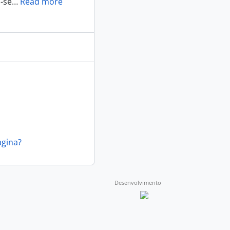
-se
…
Read more
agina?
Desenvolvimento