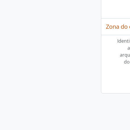
Zona do 
Ident
a
arqu
do