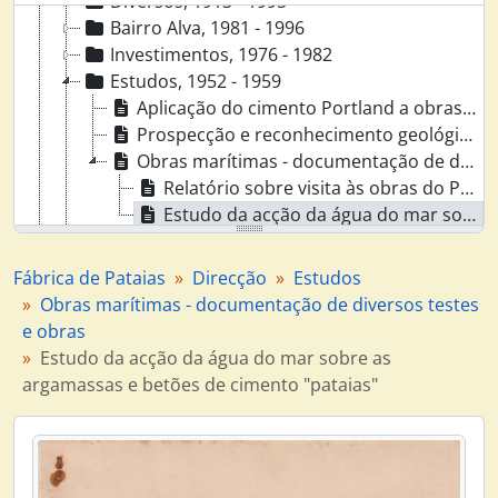
Diversos, 1913 - 1995
Bairro Alva, 1981 - 1996
Investimentos, 1976 - 1982
Estudos, 1952 - 1959
Aplicação do cimento Portland a obras marítimas, Abril 1955
Prospecção e reconhecimento geológico da Quinta da Marquesa (Carregado) para possível aquisição, Maio 1957 - Junho 1957
Obras marítimas - documentação de diversos testes e obras, Novembro 1952 - Fevereiro 1959
Relatório sobre visita às obras do Porto de Peniche, 13 de Novembro 1952
Estudo da acção da água do mar sobre as argamassas e betões de cimento "pataias", 26 de Dezembro 1952
Relatórios Anuais de Trabalho, 1951 - 1976
Pedidos e oposições a novas fábricas e fornos, 1956 - 1974
Fábrica de Pataias
Direcção
Estudos
Sector de Pessoal, 1950 - 1989
Obras marítimas - documentação de diversos testes
Fabricação, 1956 - 1974
e obras
Estudo da acção da água do mar sobre as
argamassas e betões de cimento "pataias"