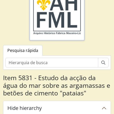
Pesquisa rápida
Fábrica de Pataias, 1913 - 2003
Pesq
Sector Administrativo, 1947 - 1989
Entrelec, 1953 - 1979
Item 5831 - Estudo da acção da
Fundação Joaquim Matias, 1950 - 1977
água do mar sobre as argamassas e
Direcção, 1913 - 2003
Ordens de Serviço, 1949 - 1985
betões de cimento "pataias"
Empréstimos, 1984 - 2000
Terrenos, 1948 - 2003
Hide hierarchy
Construção Fábrica, 1958 - 1982