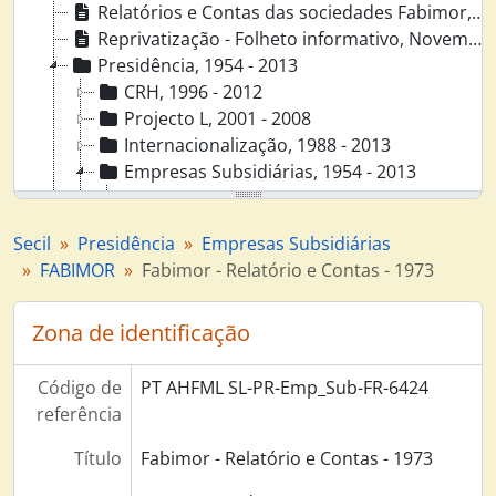
Relatórios e Contas das sociedades Fabimor, Dyrup, Secil Marítima, 1963 - 1973
Reprivatização - Folheto informativo, Novembro 1992
Presidência, 1954 - 2013
CRH, 1996 - 2012
Projecto L, 2001 - 2008
Internacionalização, 1988 - 2013
Empresas Subsidiárias, 1954 - 2013
Secil Marítima, 1963 - 1986
Companhia de Cimento Secil do Ultramar, 1954 - 2013
Secil
Presidência
Empresas Subsidiárias
Société de Ciments de Gabès, 1997 - 2009
FABIMOR
Fabimor - Relatório e Contas - 1973
Silonor S.A., 2002 - 2013
(Empresas) Associadas Angola, 1964 - 1991
Zona de identificação
FABIMOR, 1963 - 1976
Fabimor - Corpos Gerentes, 1971 - 1976
Fabimor - Constituição, 1963 - 1973
Código de
PT AHFML SL-PR-Emp_Sub-FR-6424
Fabimor - Actas - 1971 a 1975, 1971 - 1975
referência
Fabimor - Relatório e Contas - 1971, 1972
Título
Fabimor - Relatório e Contas - 1973
Fabimor - Relatório e Contas - 1972, 1973
Fabimor - Relatório e Contas - 1973, 1974