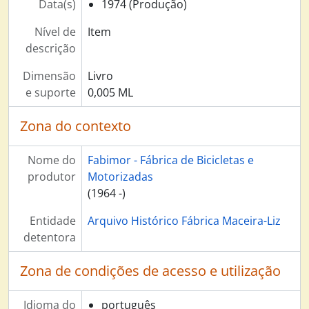
Data(s)
1974 (Produção)
Fabimor - Relatório e Contas - 1974, 1975
Societé des ciments d' Enfidha, 1994 - 2005
Nível de
Item
Cimentos Madeira / Cimentaçor, 1954 - 2013
descrição
Dyrup de Angola, 1963 - 1978
Dimensão
Livro
Société des Ciments de Jbel Oust, 1998
e suporte
0,005 ML
Viroc, 1991 - 2012
Secil Betões e Inertes, 1994 - 2009
Zona do contexto
(Empresas de) Inertes, 1995 - 2001
Aquisições Empresas, 1988 - 2007
Nome do
Fabimor - Fábrica de Bicicletas e
SERIFE, 2002 - 2008
produtor
Motorizadas
Condind - Conservação e Desenvolvimento Industrial Lda., 1990 - 2004
(1964 -)
Secil Unicon, 2000 - 2004
Tercime - Terminais de Cimento Lda., 1990 - 2001
Entidade
Arquivo Histórico Fábrica Maceira-Liz
Parseinges SA, 2001 - 2004
detentora
Secil Martingança, 1994 - 2009
Associação Técnica da Indústria do Cimento, 1995 - 2012
Zona de condições de acesso e utilização
Projecto Ypsilon, 2000 - 2001
Desenvolvimento Sustentável, 1994 - 2011
Idioma do
português