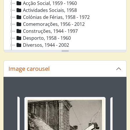
Acção Social, 1959 - 1960
Actividades Sociais, 1958
Colónias de Férias, 1958 - 1972
Comemorações, 1956 - 2012
Construções, 1944 - 1997
Desporto, 1958 - 1960
Diversos, 1944 - 2002
Donativos, 1964 - 1964
Entrelec, 1956 - 1972
Equipamentos Sociais, 1944 - 1974
Image carousel
Estágios, 1993 - 2010
Expedição, 1967 - 1972
Feiras, 1954 - 1994
Changing the current slide of this carousel will chan
Formação, 1967
Fornecedores, -
Fotos Aéreas, 1946 - 1994
Fundação Joaquim Matias, 1957 - 1961
Instalações Fabris, 1948 - 1975
Laboratório, 1951 - 1974