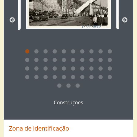
Máquinas, 1956 - 1975
Materiais, 1960 - 1966
Pataias, 1960 - 1973
Pedreiras, 1950 - 1997
Produção, 1951 - 1963
Terrenos, 1960 - 1973
Visitas e Cerimónias, 1950 - 1987
Clicking this description title link will open the desc
Construções
Zona de identificação