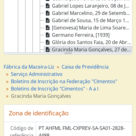
Gabriel Lopes Laranjeiro, 08 de Janeiro 1943
Gabriel Marcelino, 29 de Setembro 1947
Gabriel de Sousa, 15 de Março 1949
[Genovesa] Maria de Lima Soares, 15 de Dezembro 1947
Germano Ferreira, [1939]
Glória dos Santos Faia, 20 de Abril 1939
Gracinda Maria Gonçalves, 27 de Junho 1939
Guilherme Augusto Dias da Silva, 29 de Outubro 1945
Henrique André, [1939]
Fábrica da Maceira-Liz
Caixa de Previdência
Boletins de Inscrição "Cimentos" - J a Z, 1939 - 1949
Serviço Administrativo
Correspondência, 1936 - Fevereiro 1982
Boletins de Inscrição na Federação "CImentos"
Transferências de Caixas de Previdência, 1936 - 1974
Boletins de Inscrição "Cimentos" - A a I
Registos de Descontos, Janeiro 1953 - Dezembro 2002
Gracinda Maria Gonçalves
Subsídios e Prestações Complementares, 1936 -
Provas de Vida, 1962 - 1971
Zona de identificação
Diversos, 1970 - 1989
Direcção, 1953 - 2003
Código de
PT AHFML FML-CXPREV-SA-SA01-2828-
Contabilidade - Caixa da Previdência, 1999 - 2010
referência
4488