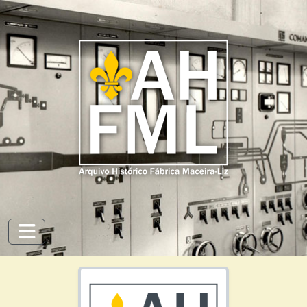
Francisco de Almeida Oliveira, 22 de Dezembro 1943
Skip to main content
Francisco Ascenso Batista, [1939]
Francisco Augusto Alves, 23 de Março 1949
Francisco Barata, 26 de Junho 1945
Francisco Carvalho, 21 de Março 1949
Francisco Carvalho [Jerónimo], [1939]
Francisco Catarino, 19 de Fevereiro 1949
Francisco Coelho Júnior, 15 de Março 1949
Francisco Coimbra, [1939]
Francisco da Costa, [1939]
Francisco Fernandes Quintanilha, [1939]
Francisco Felipe, [1942]
Francisco Filipe Neto, [1939]
Francisco Gonçalves Pereira, 25 de Junho 1945
Francisco Henriques Moreira, [1939]
Toggle navigation
Francisco Jacinto, 22 de Abril 1939
Francisco João, [1939]
Francisco José Martins, 13 de Dezembro 1945
Francisco José d' Oliveira, 07 de Julho de 1939