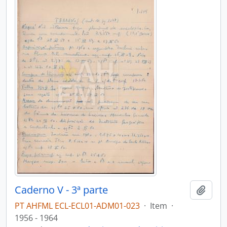
Caderno V - 3ª parte
Adici
PT AHFML ECL-ECL01-ADM01-023
·
Item
·
1956 - 1964