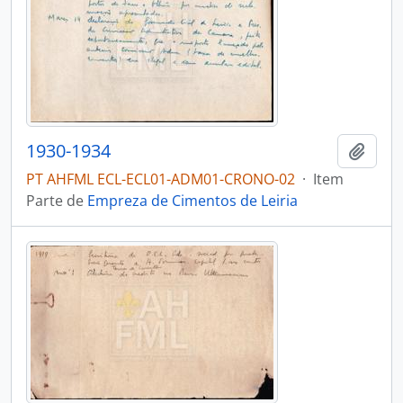
1930-1934
Adici
PT AHFML ECL-ECL01-ADM01-CRONO-02
·
Item
Parte de
Empreza de Cimentos de Leiria