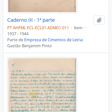
Caderno III - 1ª parte
Adici
PT AHFML ECL-ECL01-ADM01-011
·
Item
·
1937 - 1944
Parte de
Empreza de Cimentos de Leiria
Gastão Benjamim Pinto