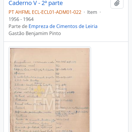
Caderno V - 2ª parte
Adici
PT AHFML ECL-ECL01-ADM01-022
·
Item
·
1956 - 1964
Parte de
Empreza de Cimentos de Leiria
Gastão Benjamim Pinto