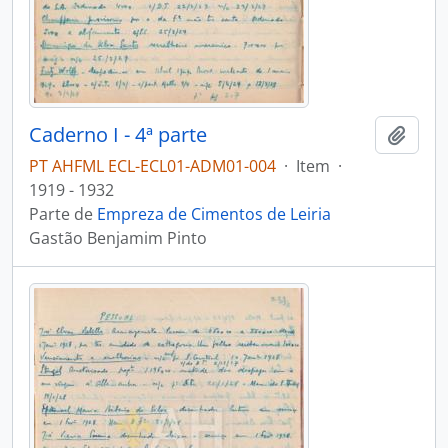
Caderno I - 4ª parte
Adici
PT AHFML ECL-ECL01-ADM01-004
·
Item
·
1919 - 1932
Parte de
Empreza de Cimentos de Leiria
Gastão Benjamim Pinto