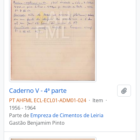
Caderno V - 4ª parte
Adici
PT AHFML ECL-ECL01-ADM01-024
·
Item
·
1956 - 1964
Parte de
Empreza de Cimentos de Leiria
Gastão Benjamim Pinto