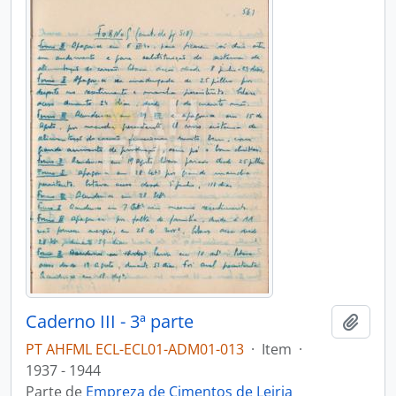
Caderno III - 3ª parte
Adici
PT AHFML ECL-ECL01-ADM01-013
·
Item
·
1937 - 1944
Parte de
Empreza de Cimentos de Leiria