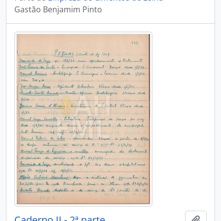
Gastão Benjamim Pinto
Caderno II - 2ª parte
Adici