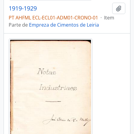
1919-1929
Adici
PT AHFML ECL-ECL01-ADM01-CRONO-01
·
Item
Parte de
Empreza de Cimentos de Leiria