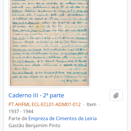
Caderno III - 2ª parte
Adici
PT AHFML ECL-ECL01-ADM01-012
·
Item
·
1937 - 1944
Parte de
Empreza de Cimentos de Leiria
Gastão Benjamim Pinto