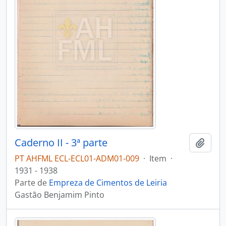
Caderno II - 3ª parte
Adici
PT AHFML ECL-ECL01-ADM01-009
·
Item
·
1931 - 1938
Parte de
Empreza de Cimentos de Leiria
Gastão Benjamim Pinto