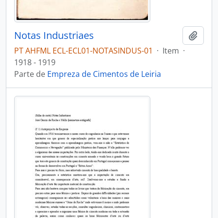
Notas Industriaes
Adici
PT AHFML ECL-ECL01-NOTASINDUS-01
·
Item
·
1918 - 1919
Parte de
Empreza de Cimentos de Leiria