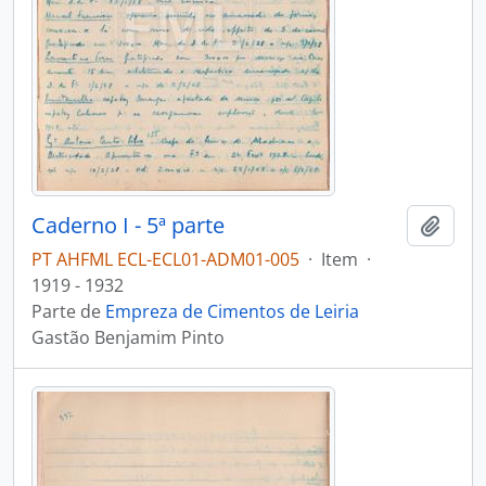
Caderno I - 5ª parte
Adici
PT AHFML ECL-ECL01-ADM01-005
·
Item
·
1919 - 1932
Parte de
Empreza de Cimentos de Leiria
Gastão Benjamim Pinto