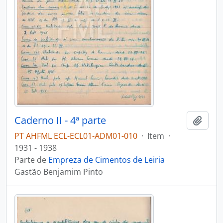
Caderno II - 4ª parte
Adici
PT AHFML ECL-ECL01-ADM01-010
·
Item
·
1931 - 1938
Parte de
Empreza de Cimentos de Leiria
Gastão Benjamim Pinto