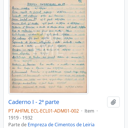
Caderno I - 2ª parte
Adici
PT AHFML ECL-ECL01-ADM01-002
·
Item
·
1919 - 1932
Parte de
Empreza de Cimentos de Leiria