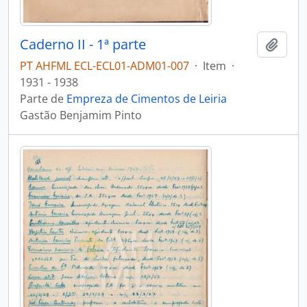
Caderno II - 1ª parte
Adici
PT AHFML ECL-ECL01-ADM01-007
·
Item
·
1931 - 1938
Parte de
Empreza de Cimentos de Leiria
Gastão Benjamim Pinto