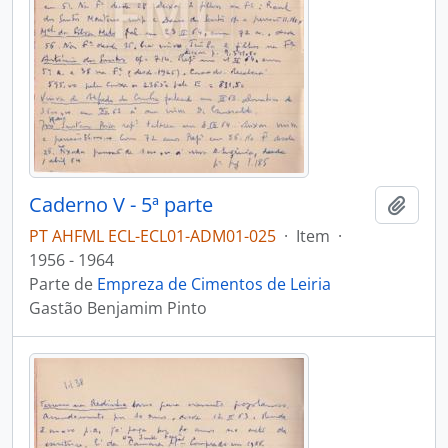
Caderno V - 5ª parte
Adici
PT AHFML ECL-ECL01-ADM01-025
·
Item
·
1956 - 1964
Parte de
Empreza de Cimentos de Leiria
Gastão Benjamim Pinto