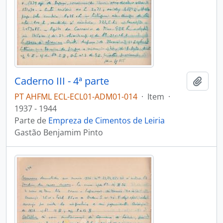
Caderno III - 4ª parte
Adici
PT AHFML ECL-ECL01-ADM01-014
·
Item
·
1937 - 1944
Parte de
Empreza de Cimentos de Leiria
Gastão Benjamim Pinto