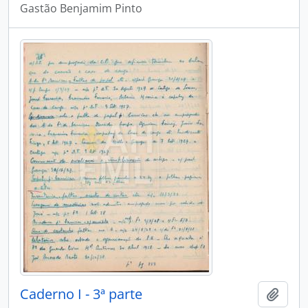
Gastão Benjamim Pinto
Caderno I - 3ª parte
Adici