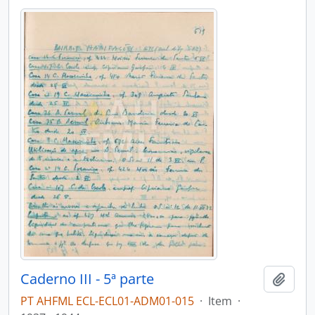
Caderno III - 5ª parte
Adici
PT AHFML ECL-ECL01-ADM01-015
·
Item
·