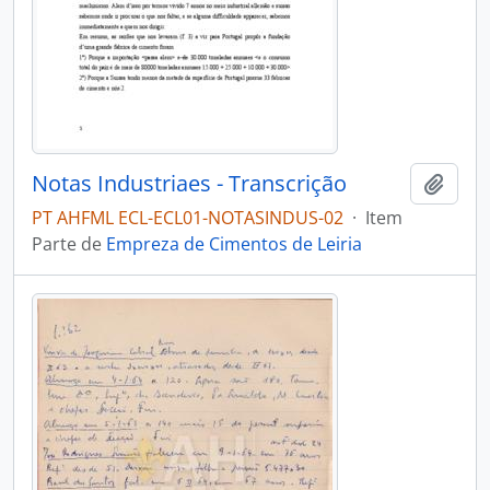
Notas Industriaes - Transcrição
Adici
PT AHFML ECL-ECL01-NOTASINDUS-02
·
Item
Parte de
Empreza de Cimentos de Leiria