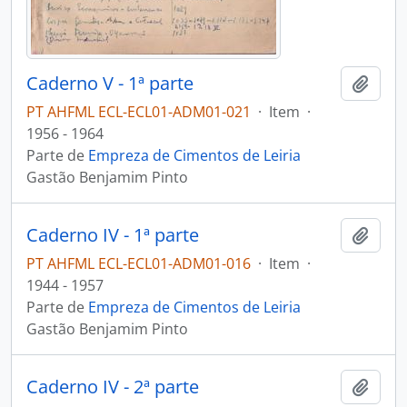
Caderno V - 1ª parte
Adici
PT AHFML ECL-ECL01-ADM01-021
·
Item
·
1956 - 1964
Parte de
Empreza de Cimentos de Leiria
Gastão Benjamim Pinto
Caderno IV - 1ª parte
Adici
PT AHFML ECL-ECL01-ADM01-016
·
Item
·
1944 - 1957
Parte de
Empreza de Cimentos de Leiria
Gastão Benjamim Pinto
Caderno IV - 2ª parte
Adici