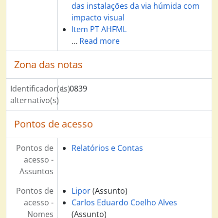
Privatização Secil e CMP, 1992 - 1997
das instalações da via húmida com
Estatutos, 2000
impacto visual
Co-incineração, 1994 - 2000
Item PT AHFML
Licenciamentos e Alvarás, 1930 - 2000
…
Read more
Zona das notas
Identificador(es)
L
0839
alternativo(s)
Pontos de acesso
Pontos de
Relatórios e Contas
acesso -
Assuntos
Pontos de
Lipor
(Assunto)
acesso -
Carlos Eduardo Coelho Alves
Nomes
(Assunto)