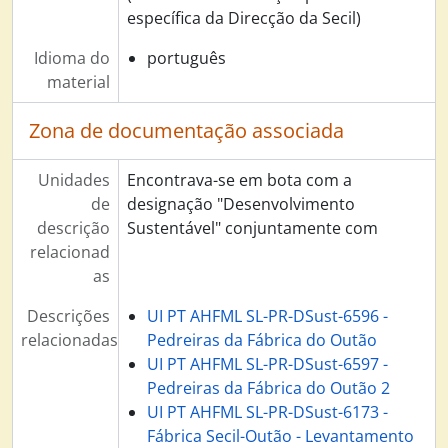
Desenvolvimento Sustentável - Dossier 2, 1999 - 2006
específica da Direcção da Secil)
Desenvolvimento Sustentável - Dossier 3, 1999 - 2011
Emissões de Co2, 2000 - 2009
Idioma do
português
Cembureau, 2002 - 2010
material
Secil/Cmp - Pareceres e Estudos Técnicos, n.d.
Certificação Ambiental da fábrica Secil Outão, 1998 - 1999
Zona de documentação associada
Siroc (Projecto Roac), 1995 - 1996
Fundos de Pensões, 1992 - 2002
Unidades
Encontrava-se em bota com a
Estudos Vários, 1992 - 2010
de
designação "Desenvolvimento
Contabilidade, 1976 - 2002
descrição
Sustentável" conjuntamente com
Projecto Cimento Branco, 2002
relacionad
Seminários e Conferências, 1996 - 2004
as
Processos Judiciais, 1991 - 2001
Programa Formação de Quadros - Relatório 1ª Acção, Agosto 2008
Descrições
UI PT AHFML SL-PR-DSust-6596 -
Obrigações grupadas Secil/CMP - Prospecto de Admissão à cotação no segundo mercado da Bolsa de Valores de Lisboa, Agosto 2005
relacionadas
Pedreiras da Fábrica do Outão
Departamento de Comunicação Institucional, 1932 - 2013
UI PT AHFML SL-PR-DSust-6597 -
Aumentos de Capital, 1956 - 1991
Pedreiras da Fábrica do Outão 2
Comissão de Trabalhadores da Secil, 1954 - 2013
UI PT AHFML SL-PR-DSust-6173 -
Secretaria Geral, 1970 - 2006
Fábrica Secil-Outão - Levantamento