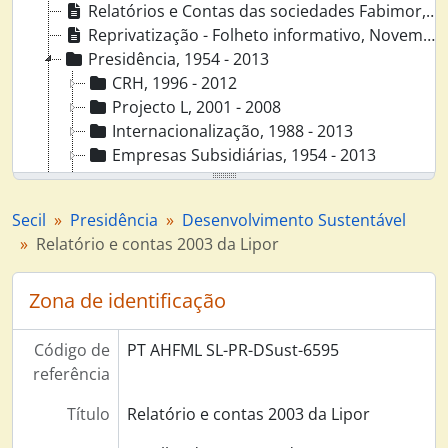
Relatórios e Contas das sociedades Fabimor, Dyrup, Secil Marítima, 1963 - 1973
Reprivatização - Folheto informativo, Novembro 1992
Presidência, 1954 - 2013
CRH, 1996 - 2012
Projecto L, 2001 - 2008
Internacionalização, 1988 - 2013
Empresas Subsidiárias, 1954 - 2013
Associação Técnica da Indústria do Cimento, 1995 - 2012
Projecto Ypsilon, 2000 - 2001
Secil
Presidência
Desenvolvimento Sustentável
Desenvolvimento Sustentável, 1994 - 2011
Relatório e contas 2003 da Lipor
Desenvolvimento Sustentável - Conferência E-Value (25 de janeiro de 2016) - Participação Secil, Janeiro 2006
Boston Consulting Group - Biomassa, Dezembro 2006
Zona de identificação
Clima e carbono para executivos, 11 de Julho de 2007
Business & Biodiversity, 12 e 13 de Novembro de 2007
Towards a global low carbon economy, 27 de Novembro de 2007
Código de
PT AHFML SL-PR-DSust-6595
Fábrica Secil-Outão - Levantamento das instalações da via húmida com impacto visual, Junho 2000
referência
Projecto empresarial Bion, SA - "Soluções de Bioenergia" Estudo de viabilidade económico-financeira, Julho 2003
Título
Relatório e contas 2003 da Lipor
IFC Meeting with Secil, Outubro de 2003
Programa nacional para as alterações climáticas - Medidas adicionais, Dezembro de 2003